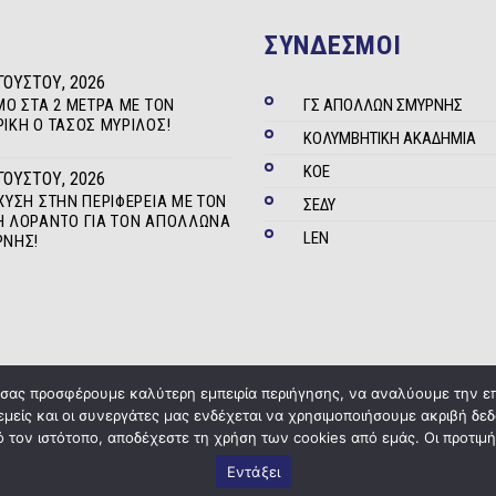
ΣΥΝΔΕΣΜΟΙ
ΓΟΎΣΤΟΥ, 2026
ΜΟ ΣΤΑ 2 ΜΈΤΡΑ ΜΕ ΤΟΝ
ΓΣ ΑΠΟΛΛΩΝ ΣΜΥΡΝΗΣ
ΊΚΗ Ο ΤΆΣΟΣ ΜΥΡΊΛΟΣ!
ΚΟΛΥΜΒΗΤΙΚΗ ΑΚΑΔΗΜΙΑ
ΚΟΕ
ΓΟΎΣΤΟΥ, 2026
ΧΥΣΗ ΣΤΗΝ ΠΕΡΙΦΈΡΕΙΑ ΜΕ ΤΟΝ
ΣΕΔΥ
 ΛΟΡΆΝΤΟ ΓΙΑ ΤΟΝ ΑΠΌΛΛΩΝΑ
LEN
ΡΝΗΣ!
α σας προσφέρουμε καλύτερη εμπειρία περιήγησης, να αναλύουμε την ε
 εμείς και οι συνεργάτες μας ενδέχεται να χρησιμοποιήσουμε ακριβή 
Copyright © 2020
ΓΣ Απόλλων Σμύρνης
Powered by
Five Media
 τον ιστότοπο, αποδέχεστε τη χρήση των cookies από εμάς. Οι προτιμή
Εντάξει