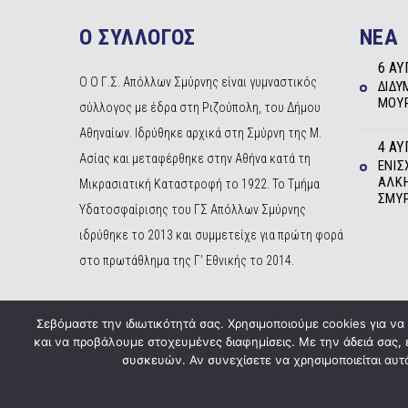
Ο ΣΥΛΛΟΓΟΣ
NEA
6 ΑΥ
Ο Ο Γ.Σ. Απόλλων Σμύρνης είναι γυμναστικός
ΔΊΔΥ
ΜΟΥΡ
σύλλογος με έδρα στη Ριζούπολη, του Δήμου
Αθηναίων. Ιδρύθηκε αρχικά στη Σμύρνη της Μ.
4 ΑΥ
Ασίας και μεταφέρθηκε στην Αθήνα κατά τη
ΕΝΊΣ
ΆΛΚΗ
Μικρασιατική Καταστροφή το 1922. Το Τμήμα
ΣΜΎ
Υδατοσφαίρισης του ΓΣ Απόλλων Σμύρνης
ιδρύθηκε το 2013 και συμμετείχε για πρώτη φορά
στο πρωτάθλημα της Γ’ Εθνικής το 2014.
Σεβόμαστε την ιδιωτικότητά σας. Χρησιμοποιούμε cookies για ν
και να προβάλουμε στοχευμένες διαφημίσεις. Με την άδειά σας,
συσκευών. Αν συνεχίσετε να χρησιμοποιείται αυτό