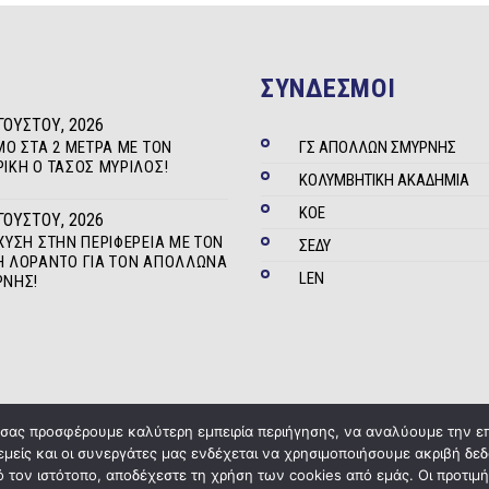
ΣΥΝΔΕΣΜΟΙ
ΓΟΎΣΤΟΥ, 2026
ΜΟ ΣΤΑ 2 ΜΈΤΡΑ ΜΕ ΤΟΝ
ΓΣ ΑΠΟΛΛΩΝ ΣΜΥΡΝΗΣ
ΊΚΗ Ο ΤΆΣΟΣ ΜΥΡΊΛΟΣ!
ΚΟΛΥΜΒΗΤΙΚΗ ΑΚΑΔΗΜΙΑ
ΚΟΕ
ΓΟΎΣΤΟΥ, 2026
ΧΥΣΗ ΣΤΗΝ ΠΕΡΙΦΈΡΕΙΑ ΜΕ ΤΟΝ
ΣΕΔΥ
 ΛΟΡΆΝΤΟ ΓΙΑ ΤΟΝ ΑΠΌΛΛΩΝΑ
LEN
ΡΝΗΣ!
α σας προσφέρουμε καλύτερη εμπειρία περιήγησης, να αναλύουμε την ε
 εμείς και οι συνεργάτες μας ενδέχεται να χρησιμοποιήσουμε ακριβή 
Copyright © 2020
ΓΣ Απόλλων Σμύρνης
Powered by
Five Media
 τον ιστότοπο, αποδέχεστε τη χρήση των cookies από εμάς. Οι προτιμή