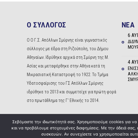
Ο ΣΥΛΛΟΓΟΣ
NEA
6 ΑΥ
Ο Ο Γ.Σ. Απόλλων Σμύρνης είναι γυμναστικός
ΔΊΔΥ
ΜΟΥΡ
σύλλογος με έδρα στη Ριζούπολη, του Δήμου
Αθηναίων. Ιδρύθηκε αρχικά στη Σμύρνη της Μ.
4 ΑΥ
Ασίας και μεταφέρθηκε στην Αθήνα κατά τη
ΕΝΊΣ
ΆΛΚΗ
Μικρασιατική Καταστροφή το 1922. Το Τμήμα
ΣΜΎ
Υδατοσφαίρισης του ΓΣ Απόλλων Σμύρνης
ιδρύθηκε το 2013 και συμμετείχε για πρώτη φορά
στο πρωτάθλημα της Γ’ Εθνικής το 2014.
Σεβόμαστε την ιδιωτικότητά σας. Χρησιμοποιούμε cookies για ν
και να προβάλουμε στοχευμένες διαφημίσεις. Με την άδειά σας,
συσκευών. Αν συνεχίσετε να χρησιμοποιείται αυτό