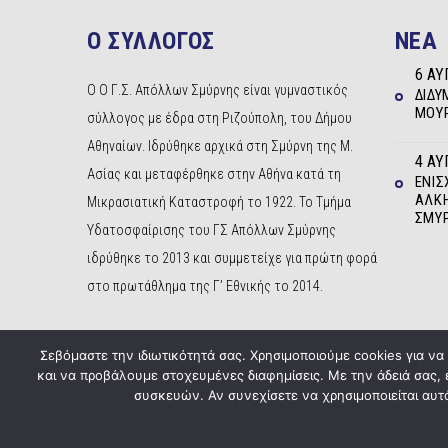
Ο ΣΥΛΛΟΓΟΣ
NEA
6 ΑΥ
Ο Ο Γ.Σ. Απόλλων Σμύρνης είναι γυμναστικός
ΔΊΔΥ
ΜΟΥΡ
σύλλογος με έδρα στη Ριζούπολη, του Δήμου
Αθηναίων. Ιδρύθηκε αρχικά στη Σμύρνη της Μ.
4 ΑΥ
Ασίας και μεταφέρθηκε στην Αθήνα κατά τη
ΕΝΊΣ
ΆΛΚΗ
Μικρασιατική Καταστροφή το 1922. Το Τμήμα
ΣΜΎ
Υδατοσφαίρισης του ΓΣ Απόλλων Σμύρνης
ιδρύθηκε το 2013 και συμμετείχε για πρώτη φορά
στο πρωτάθλημα της Γ’ Εθνικής το 2014.
Σεβόμαστε την ιδιωτικότητά σας. Χρησιμοποιούμε cookies για ν
και να προβάλουμε στοχευμένες διαφημίσεις. Με την άδειά σας,
συσκευών. Αν συνεχίσετε να χρησιμοποιείται αυτό