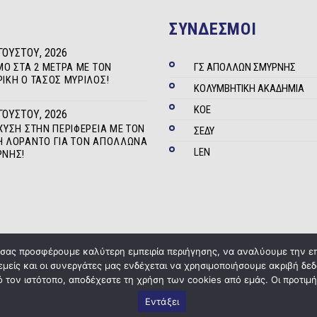
ΣΥΝΔΕΣΜΟΙ
ΓΟΎΣΤΟΥ, 2026
ΜΟ ΣΤΑ 2 ΜΈΤΡΑ ΜΕ ΤΟΝ
ΓΣ ΑΠΟΛΛΩΝ ΣΜΥΡΝΗΣ
ΊΚΗ Ο ΤΆΣΟΣ ΜΥΡΊΛΟΣ!
ΚΟΛΥΜΒΗΤΙΚΗ ΑΚΑΔΗΜΙΑ
ΚΟΕ
ΓΟΎΣΤΟΥ, 2026
ΧΥΣΗ ΣΤΗΝ ΠΕΡΙΦΈΡΕΙΑ ΜΕ ΤΟΝ
ΣΕΔΥ
 ΛΟΡΆΝΤΟ ΓΙΑ ΤΟΝ ΑΠΌΛΛΩΝΑ
LEN
ΡΝΗΣ!
α σας προσφέρουμε καλύτερη εμπειρία περιήγησης, να αναλύουμε την ε
 εμείς και οι συνεργάτες μας ενδέχεται να χρησιμοποιήσουμε ακριβή 
Copyright © 2020
ΓΣ Απόλλων Σμύρνης
Powered by
Five Media
 τον ιστότοπο, αποδέχεστε τη χρήση των cookies από εμάς. Οι προτιμή
Εντάξει