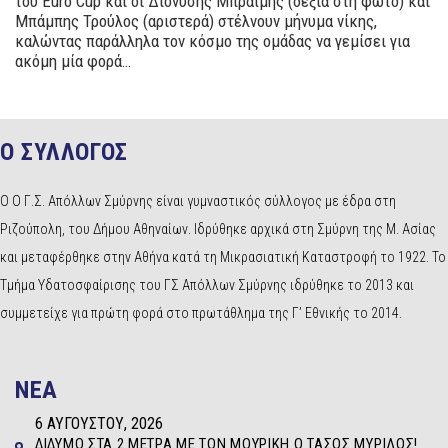
του Euro Cup και οι Διονύσης Μπραΐμης (δεξιά στη φωτό) και
Μπάμπης Τρούλος (αριστερά) στέλνουν μήνυμα νίκης,
καλώντας παράλληλα τον κόσμο της ομάδας να γεμίσει για
ακόμη μία φορά…
Ο ΣΥΛΛΟΓΟΣ
Ο Ο Γ.Σ. Απόλλων Σμύρνης είναι γυμναστικός σύλλογος με έδρα στη
Ριζούπολη, του Δήμου Αθηναίων. Ιδρύθηκε αρχικά στη Σμύρνη της Μ. Ασίας
και μεταφέρθηκε στην Αθήνα κατά τη Μικρασιατική Καταστροφή το 1922. Το
Τμήμα Υδατοσφαίρισης του ΓΣ Απόλλων Σμύρνης ιδρύθηκε το 2013 και
συμμετείχε για πρώτη φορά στο πρωτάθλημα της Γ’ Εθνικής το 2014.
NEA
6 ΑΥΓΟΎΣΤΟΥ, 2026
ΔΊΔΥΜΟ ΣΤΑ 2 ΜΈΤΡΑ ΜΕ ΤΟΝ ΜΟΥΡΊΚΗ Ο ΤΆΣΟΣ ΜΥΡΊΛΟΣ!