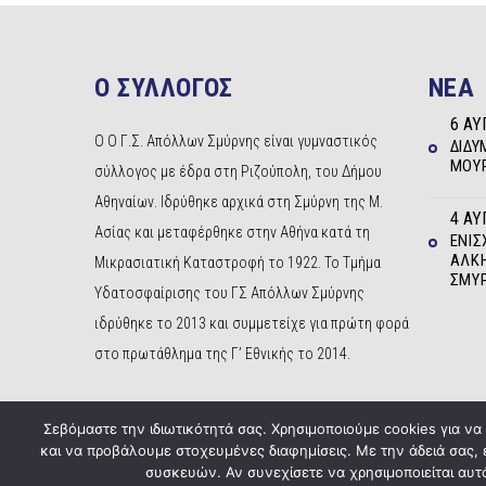
Ο ΣΥΛΛΟΓΟΣ
NEA
6 ΑΥ
Ο Ο Γ.Σ. Απόλλων Σμύρνης είναι γυμναστικός
ΔΊΔΥ
ΜΟΥΡ
σύλλογος με έδρα στη Ριζούπολη, του Δήμου
Αθηναίων. Ιδρύθηκε αρχικά στη Σμύρνη της Μ.
4 ΑΥ
Ασίας και μεταφέρθηκε στην Αθήνα κατά τη
ΕΝΊΣ
ΆΛΚΗ
Μικρασιατική Καταστροφή το 1922. Το Τμήμα
ΣΜΎ
Υδατοσφαίρισης του ΓΣ Απόλλων Σμύρνης
ιδρύθηκε το 2013 και συμμετείχε για πρώτη φορά
στο πρωτάθλημα της Γ’ Εθνικής το 2014.
Σεβόμαστε την ιδιωτικότητά σας. Χρησιμοποιούμε cookies για ν
και να προβάλουμε στοχευμένες διαφημίσεις. Με την άδειά σας,
συσκευών. Αν συνεχίσετε να χρησιμοποιείται αυτό