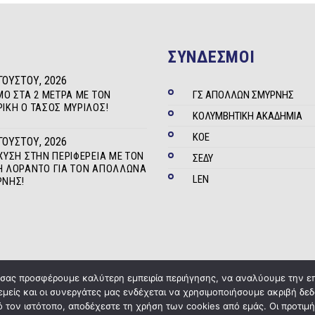
ΣΥΝΔΕΣΜΟΙ
ΓΟΎΣΤΟΥ, 2026
ΜΟ ΣΤΑ 2 ΜΈΤΡΑ ΜΕ ΤΟΝ
ΓΣ ΑΠΟΛΛΩΝ ΣΜΥΡΝΗΣ
ΊΚΗ Ο ΤΆΣΟΣ ΜΥΡΊΛΟΣ!
ΚΟΛΥΜΒΗΤΙΚΗ ΑΚΑΔΗΜΙΑ
ΚΟΕ
ΓΟΎΣΤΟΥ, 2026
ΧΥΣΗ ΣΤΗΝ ΠΕΡΙΦΈΡΕΙΑ ΜΕ ΤΟΝ
ΣΕΔΥ
 ΛΟΡΆΝΤΟ ΓΙΑ ΤΟΝ ΑΠΌΛΛΩΝΑ
LEN
ΡΝΗΣ!
α σας προσφέρουμε καλύτερη εμπειρία περιήγησης, να αναλύουμε την ε
 εμείς και οι συνεργάτες μας ενδέχεται να χρησιμοποιήσουμε ακριβή 
Copyright © 2020
ΓΣ Απόλλων Σμύρνης
Powered by
Five Media
 τον ιστότοπο, αποδέχεστε τη χρήση των cookies από εμάς. Οι προτιμή