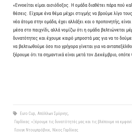
«Εννοείται είμαι αισιόδοξος. Η ομάδα διαθέτει πάρα πού κα
θέσεις. Είχαμε ένα θέμα μέχρι στιγμής να βρούμε λίγο του
νέα άτομα στην ομάδα, έχει αλλάξει και ο προπονητής, είν
μέσα στο παιχνίδι, αλλά νομίζω ότι η ομάδα βελτιώνεται μέ
δυνατότητες και έχουμε καιρό μπροστά μας για να το δούμε
να βελτιωθούμε όσο πιο γρήγορα γίνεται για να ανταπεξέλθο
ξέρουμε ότι τα σημαντικά είναι μετά τον Δεκέμβριο, οπότε 
Euro Cup
,
Απόλλων Σμύρνης
,
Γαρδίκας: «Ξέρουμε τις δυνατότητές μας και τις βλέπουμε να εμφανί
Γιουγκ Ντουμπρόβνικ
,
Νίκος Γαρδίκας