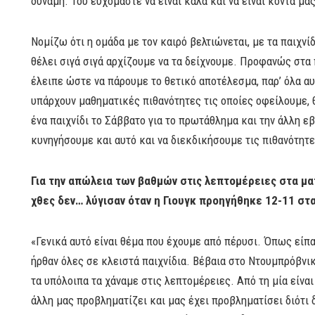
δύναμη. Του ευχόμαστε να είναι καλά και να είναι κοντά μας
Νομίζω ότι η ομάδα με τον καιρό βελτιώνεται, με τα παιχνί
θέλει σιγά σιγά αρχίζουμε να τα δείχνουμε. Προφανώς στα
έλειπε ώστε να πάρουμε το θετικό αποτέλεσμα, παρ’ όλα αυτά
υπάρχουν μαθηματικές πιθανότητες τις οποίες οφείλουμε, 
ένα παιχνίδι το Σάββατο για το πρωτάθλημα και την άλλη 
κυνηγήσουμε και αυτό και να διεκδικήσουμε τις πιθανότητ
Για την απώλεια των βαθμών στις λεπτομέρειες στα μα
χθες δεν… λύγισαν όταν η Γιουγκ προηγήθηκε 12-11 στα 
«Γενικά αυτό είναι θέμα που έχουμε από πέρυσι. Όπως είπα 
ήρθαν όλες σε κλειστά παιχνίδια. Βέβαια στο Ντουμπρόβνι
τα υπόλοιπα τα χάναμε στις λεπτομέρειες. Από τη μία είνα
άλλη μας προβληματίζει και μας έχει προβληματίσει διότι 