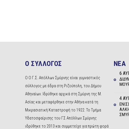
Ο ΣΥΛΛΟΓΟΣ
NEA
6 ΑΥ
Ο Ο Γ.Σ. Απόλλων Σμύρνης είναι γυμναστικός
ΔΊΔΥ
ΜΟΥΡ
σύλλογος με έδρα στη Ριζούπολη, του Δήμου
Αθηναίων. Ιδρύθηκε αρχικά στη Σμύρνη της Μ.
4 ΑΥ
Ασίας και μεταφέρθηκε στην Αθήνα κατά τη
ΕΝΊΣ
ΆΛΚΗ
Μικρασιατική Καταστροφή το 1922. Το Τμήμα
ΣΜΎ
Υδατοσφαίρισης του ΓΣ Απόλλων Σμύρνης
ιδρύθηκε το 2013 και συμμετείχε για πρώτη φορά