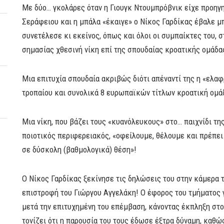
Με δύο… γκολάρες όταν η Γιουγκ Ντουμπρόβνικ είχε προηγηθ
Σεράφειου και η μπάλα «έκαιγε» ο Νίκος Γαρδίκας έβαλε μπ
συνετέλεσε κι εκείνος, όπως και όλοι οι συμπαίκτες του, σ
σημασίας χθεσινή νίκη επί της σπουδαίας κροατικής ομάδας
Μια επιτυχία σπουδαία ακριβώς διότι απέναντί της η «ελαφ
τροπαίου και συνολικά 8 ευρωπαϊκών τίτλων κροατική ομά
Μια νίκη, που βάζει τους «κυανόλευκους» στο… παιχνίδι της
ποιοτικός περιφερειακός, «οφείλουμε, θέλουμε και πρέπει
σε δύσκολη (βαθμολογικά) θέση»!
Ο Νίκος Γαρδίκας ξεκίνησε τις δηλώσεις του στην κάμερα 
επιστροφή του Γιώργου Αγγελάκη! Ο έφορος του τμήματος γ
μετά την επιτυχημένη του επέμβαση, κάνοντας έκπληξη στο
τονίζει ότι η παρουσία του τους έδωσε έξτρα δύναμη, καθώς